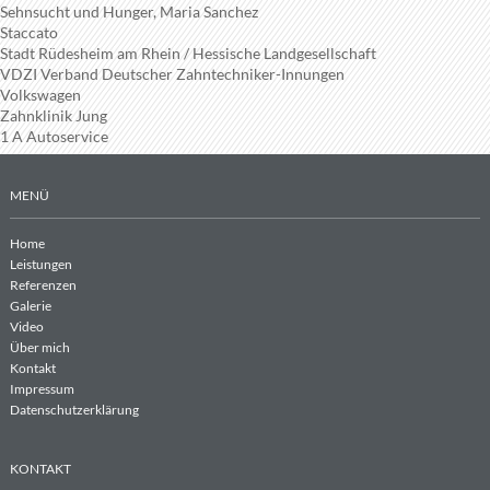
Sehnsucht und Hunger, Maria Sanchez
Staccato
Stadt Rüdesheim am Rhein / Hessische Landgesellschaft
VDZI Verband Deutscher Zahntechniker-Innungen
Volkswagen
Zahnklinik Jung
1 A Autoservice
MENÜ
Home
Leistungen
Referenzen
Galerie
Video
Über mich
Kontakt
Impressum
Datenschutzerklärung
KONTAKT